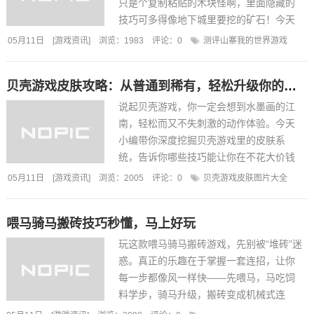
只是个复制粘贴的木块怪啊，里面隐藏的
技巧可多得像地下城里要挖的矿石！今天
就跟着我，先铲除掉套路，再直接冲进隐
05月11日
[
游戏资讯
]
浏览：1983
评论：
0
测评山寨我的世界游戏
藏的“闪电门”，保证你玩得吃不胖、乐得忘
形。先说手柄。山寨版一键按下就能快速
贝壳游戏皮肤攻略：从普通到稀有，轻松升级你的游戏形象！
切换工具，手柄对骨折...
说起贝壳游戏，你一定会想到水墨画的江
南，轻松而又不失刺激的动作体验。今天
小编带你深度挖掘贝壳游戏里的皮肤系
统，告诉你哪些技巧能让你在不花大价钱
的前提下，轻松抢到心仪的服装。准备好
05月11日
[
游戏资讯
]
浏览：2005
评论：
0
贝壳游戏皮肤图片大全
了吗？跟着我一步一步来，等你手速跟不
上，我也不怕被“皮肤战”打败！⚡【皮肤获
喂马骑马搬砖技巧秒懂，马上好玩
取的三大战略】⚡1...
玩这款喂马骑马搬砖游戏，先别被“堆砖”迷
惑。真正的乐趣在于掌握一套连招，让你
每一步都像风一样快——先喂马，马吃饲
料学步，骑马升级，搬砖变成机械式连
击。下面我们就用轻松的口吻，拆解这套