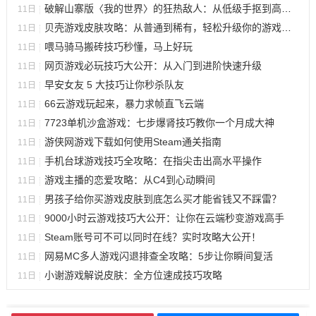
破解山寨版〈我的世界〉的狂热敌人：从低级手抠到高阶代码翻牌的实战攻略
11日
贝壳游戏皮肤攻略：从普通到稀有，轻松升级你的游戏形象！
11日
喂马骑马搬砖技巧秒懂，马上好玩
11日
网页游戏必玩技巧大公开：从入门到进阶快速升级
11日
早安女友 5 大技巧让你秒杀队友
11日
66云游戏玩起来，暴力求帧直飞云端
11日
7723单机沙盒游戏：七步爆肾技巧教你一个月成大神
11日
游侠网游戏下载如何使用Steam通关指南
11日
手机台球游戏技巧全攻略：在指尖击出高水平操作
11日
游戏主播的恋爱攻略：从C4到心动瞬间
11日
男孩子给你买游戏皮肤到底怎么买才能省钱又不踩雷？
11日
9000小时云游戏技巧大公开：让你在云端秒变游戏高手
11日
Steam账号可不可以同时在线？实时攻略大公开！
11日
网易MC多人游戏闪退排查全攻略：5步让你瞬间复活
11日
小谢游戏解说皮肤：全方位速成技巧攻略
11日