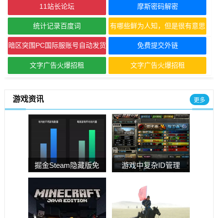
11站长论坛
摩斯密码解密
统计记录百度词
有哪些鲜为人知，但是很有意思
的网站？
暗区突围PC国际服账号自动发货
免费提交外链
文字广告火爆招租
文字广告火爆招租
游戏资讯
更多
掘金Steam隐藏版免
游戏中复杂ID管理
费异类游戏，翻滚
攻略：轻松识别与
归来不止点点
操作