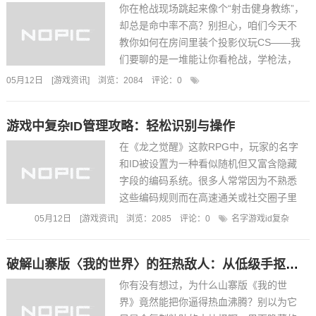
你在枪战现场跳起来像个“射击健身教练”，
却总是命中率不高？别担心，咱们今天不
教你如何在房间里装个投影仪玩CS——我
们要聊的是一堆能让你看枪战，学枪法，
直升射速的App。说白了，这不仅是对你收
05月12日
[
游戏资讯
]
浏览：2084
评论：
0
什么应用可以看枪战游戏
视率的必要投资，也是给你升级打怪的加
油站。首先得说，想要成为...
游戏中复杂ID管理攻略：轻松识别与操作
在《龙之觉醒》这款RPG中，玩家的名字
和ID被设置为一种看似随机但又富含隐藏
字段的编码系统。很多人常常因为不熟悉
这些编码规则而在高速通关或社交圈子里
被误认。下面我们按步骤拆解这套ID与名
05月12日
[
游戏资讯
]
浏览：2085
评论：
0
名字游戏id复杂
称的映射关系，帮你快速上手，省去头疼
的时间。1.先别搞错，先搞懂ID的结构。一
破解山寨版〈我的世界〉的狂热敌人：从低级手抠到高阶代码翻牌的实战攻略
个完整的ID通常是12位数字...
你有没有想过，为什么山寨版《我的世
界》竟然能把你逼得热血沸腾？别以为它