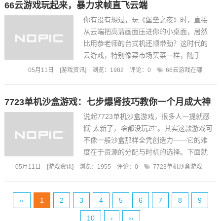
66云游戏玩起来，暴力求帧直飞云端
乘势刷怪，...
你有没有想过，玩《堡垒之夜》时，直接
从云端把高清画面压进你的小桌面，居然
比用恭老师的台式机还顺带劲？这时代的
云游戏，特别像菜市场买菜一样，随手
拎，但你可能要先知道挑货技巧。今天咱
05月11日
[
游戏资讯
]
浏览：1982
评论：
0
66云游戏在哪
们就用“段子手”方式，手把手教你玩构-云
游戏的66系列，超耐玩，操作更爽朗。先
7723单机沙盒游戏：七步爆肾技巧教你一个月成大神
说说谁是主角：6...
说起7723单机沙盒游戏，很多人一提就感
慨“太新了，啥都没玩过”。其实这款游戏可
不像一般沙盒那样全凭创造力——它的难
度在于资源的分配与时机的选择。下面就
跟着我摸摸这盘子，让你每天上手都能抓
05月11日
[
游戏资讯
]
浏览：1955
评论：
0
7723单机沙盒游戏
到点甜头。先说资源优先级：木材、石
头、铁矿，三位一体是农场运营的...
‹‹
1
2
3
4
5
6
7
8
9
10
›
››