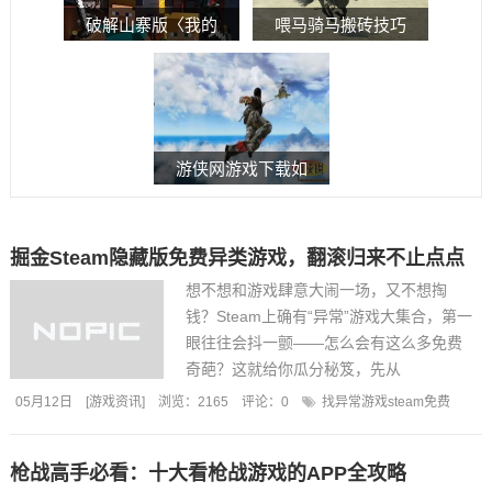
破解山寨版〈我的
喂马骑马搬砖技巧
世界〉的狂热敌
秒懂，马上好玩
人：从低级手抠到
高阶代码翻牌的实
战攻略
游侠网游戏下载如
何使用Steam通关指
南
掘金Steam隐藏版免费异类游戏，翻滚归来不止点点
想不想和游戏肆意大闹一场，又不想掏
钱？Steam上确有“异常”游戏大集合，第一
眼往往会抖一颤——怎么会有这么多免费
奇葩？这就给你瓜分秘笈，先从
“#FreeToPlay”这层壁开始，翻滚下去，先
05月12日
[
游戏资讯
]
浏览：2165
评论：
0
找异常游戏steam免费
把歌曲~点菜吧。第一步，直接打开S...
枪战高手必看：十大看枪战游戏的APP全攻略